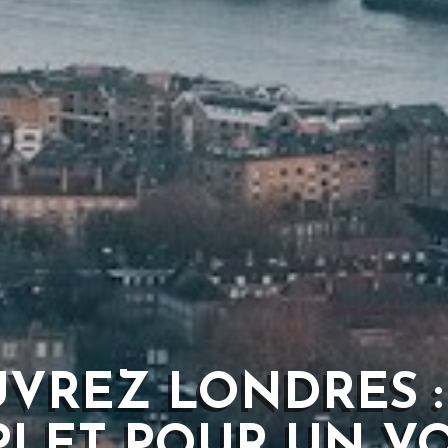
VREZ LONDRES :
LET POUR UN V