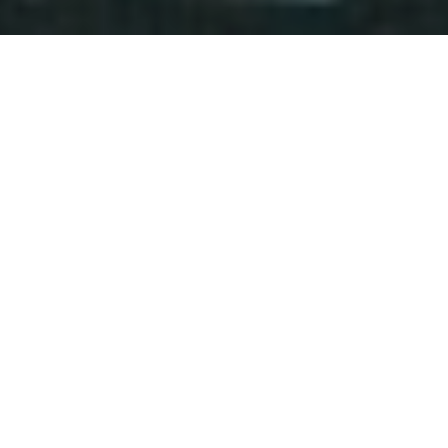
Inscrivez-vous gratuitement au Travel
Tales Journal et recevez les meilleures
offres de voyage du moment
J’accepte que mes informations soient traitées par Travel Tales,
conformément à la Politique de Confidentialité afin de recevoir la
newsletter. Je prends note que je peux me désabonner à tout
moment.
INSCRIPTION