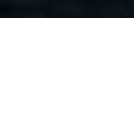
Inscrivez-vous gratuitement au Travel
Tales Journal et recevez les meilleures
offres de voyage du moment
J’accepte que mes informations soient traitées par Travel Tales,
conformément à la Politique de Confidentialité afin de recevoir la
newsletter. Je prends note que je peux me désabonner à tout
moment.
INSCRIPTION