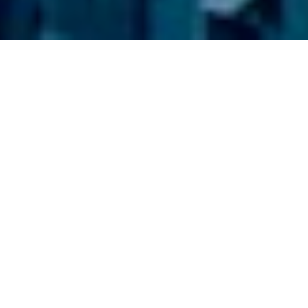
Inscrivez-vous gratuitement au Travel
Tales Journal et recevez les meilleures
offres de voyage du moment
J’accepte que mes informations soient traitées par Travel Tales,
conformément à la Politique de Confidentialité afin de recevoir la
newsletter. Je prends note que je peux me désabonner à tout
moment.
INSCRIPTION